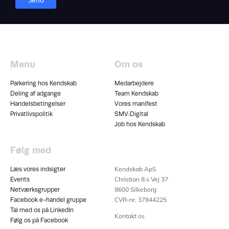
Menu
Om os
Parkering hos Kendskab
Medarbejdere
Deling af adgange
Team Kendskab
Handelsbetingelser
Vores manifest
Privatlivspolitik
SMV:Digital
Job hos Kendskab
Følg med
Kendskab ApS
Læs vores indsigter
Christian 8.s Vej 37
Events
8600
Silkeborg
Netværksgrupper
CVR-nr. 37844225
Facebook e-handel gruppe
Tal med os på LinkedIn
Kontakt os
Følg os på Facebook