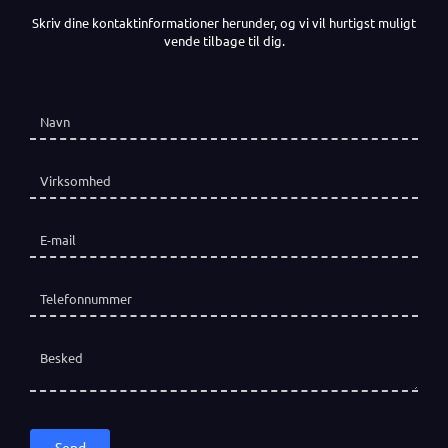
Skriv dine kontaktinformationer herunder, og vi vil hurtigst muligt
vende tilbage til dig.
Navn
(påkrævet)
*
Virksomhed
E-mail
(påkrævet)
*
Telefon
(påkrævet)
*
Besked
Send