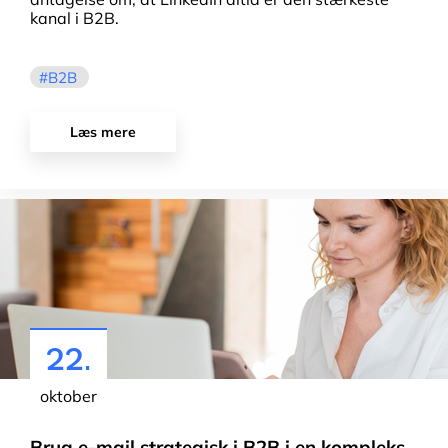
kanal i B2B.
B2B
Læs mere
22.
oktober
Brug e-mail strategisk i B2B i en kompleks