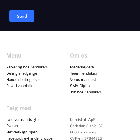
Send
Menu
Om os
Parkering hos Kendskab
Medarbejdere
Deling af adgange
Team Kendskab
Handelsbetingelser
Vores manifest
Privatlivspolitik
SMV:Digital
Job hos Kendskab
Følg med
Kendskab ApS
Læs vores indsigter
Christian 8.s Vej 37
Events
8600
Silkeborg
Netværksgrupper
CVR-nr. 37844225
Facebook e-handel gruppe