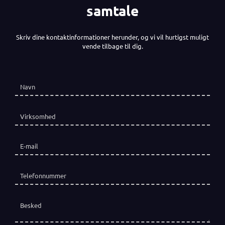
samtale
Skriv dine kontaktinformationer herunder, og vi vil hurtigst muligt
vende tilbage til dig.
Navn
(påkrævet)
*
Virksomhed
E-mail
(påkrævet)
*
Telefon
(påkrævet)
*
Besked