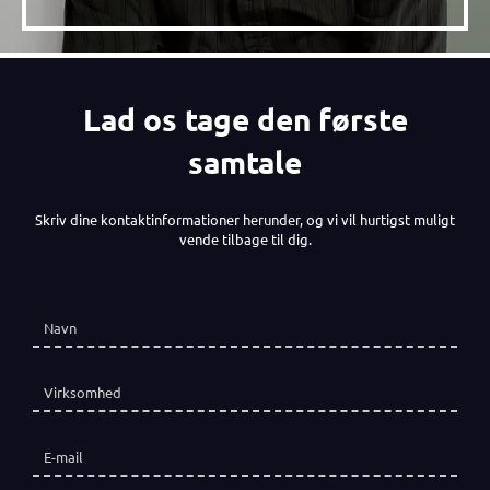
Lad os tage den første
samtale
Skriv dine kontaktinformationer herunder, og vi vil hurtigst muligt
vende tilbage til dig.
Navn
(påkrævet)
*
Virksomhed
E-mail
(påkrævet)
*