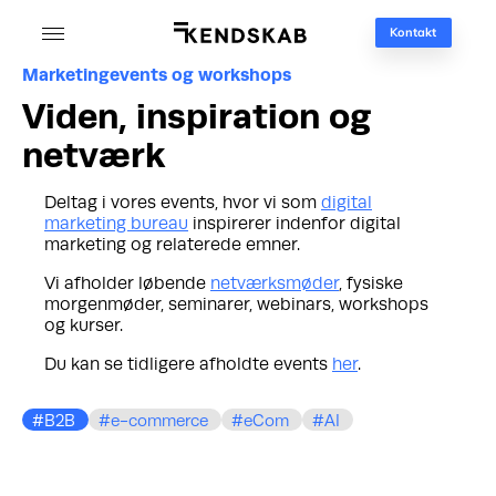
Kontakt
Marketingevents og workshops
Viden, inspiration og
netværk
Deltag i vores events, hvor vi som
digital
marketing bureau
inspirerer indenfor digital
marketing og relaterede emner.
Vi afholder løbende
netværksmøder
, fysiske
morgenmøder, seminarer, webinars, workshops
og kurser.
Du kan se tidligere afholdte events
her
.
B2B
e-commerce
eCom
AI