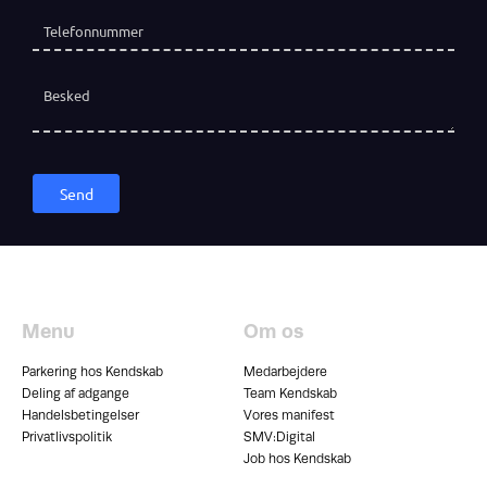
Telefon
(påkrævet)
*
Besked
Send
Menu
Om os
Parkering hos Kendskab
Medarbejdere
Deling af adgange
Team Kendskab
Handelsbetingelser
Vores manifest
Privatlivspolitik
SMV:Digital
Job hos Kendskab