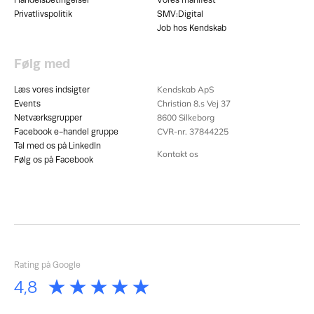
Handelsbetingelser
Vores manifest
Privatlivspolitik
SMV:Digital
Job hos Kendskab
Følg med
Kendskab ApS
Læs vores indsigter
Christian 8.s Vej 37
Events
8600
Silkeborg
Netværksgrupper
CVR-nr. 37844225
Facebook e-handel gruppe
Tal med os på LinkedIn
Kontakt os
Følg os på Facebook
Rating på Google