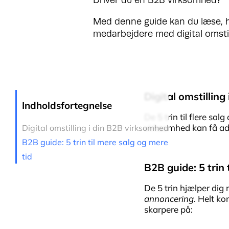
Med denne guide kan du læse, hv
medarbejdere med digital omstil
Digital omstillin
Indholdsfortegnelse
De 5 trin til flere sa
virksomhed kan få ad
Digital omstilling i din B2B virksomhed
B2B guide: 5 trin til mere salg og mere
tid
B2B guide: 5 trin 
De 5 trin hjælper dig 
annoncering
. Helt k
skarpere på: