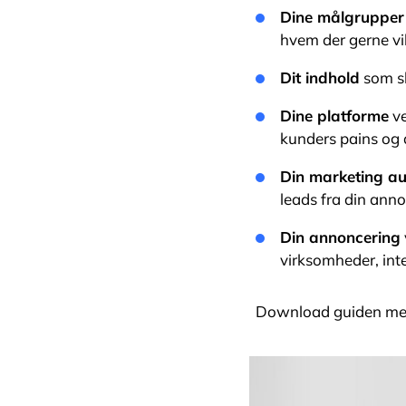
Dine målgrupper
hvem der gerne vil
Dit indhold
som sk
Dine platforme
ve
kunders pains og 
Din marketing a
leads fra din ann
Din annoncering
virksomheder, int
Download guiden med 