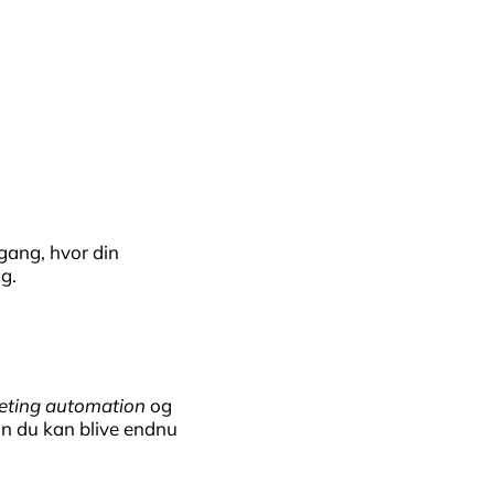
lgang, hvor din
g.
eting automation
og
an du kan blive endnu