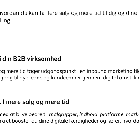
ordan du kan få flere salg og mere tid til dig og dine
ling.
g i din B2B virksomhed
lg og mere tid tager udgangspunkt i en inbound marketing ti
gang til nye leads og kundeemner gennem digital omstillin
til mere salg og mere tid
med at blive bedre til
målgrupper
,
indhold
,
platforme
,
mark
onkret booster du dine digitale færdigheder og lærer, hvord