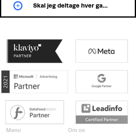
Skal jeg deltage hver gang?
Menu
Om os