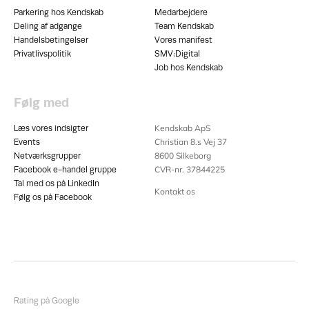
Parkering hos Kendskab
Medarbejdere
Deling af adgange
Team Kendskab
Handelsbetingelser
Vores manifest
Privatlivspolitik
SMV:Digital
Job hos Kendskab
Følg med
Kendskab ApS
Læs vores indsigter
Christian 8.s Vej 37
Events
8600
Silkeborg
Netværksgrupper
CVR-nr. 37844225
Facebook e-handel gruppe
Tal med os på LinkedIn
Kontakt os
Følg os på Facebook
Rating på Google