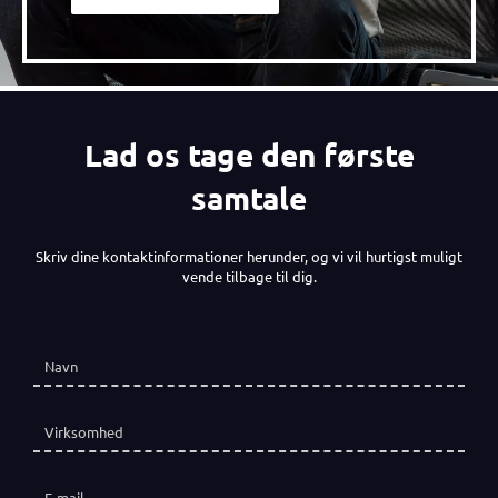
Lad os tage den første
samtale
Skriv dine kontaktinformationer herunder, og vi vil hurtigst muligt
vende tilbage til dig.
Navn
(påkrævet)
*
Virksomhed
E-mail
(påkrævet)
*