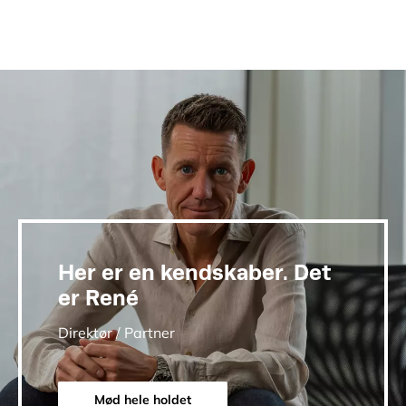
Her er en kendskaber. Det
er René
Direktør / Partner
Mød hele holdet