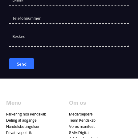
Telefon
(påkrævet)
*
Besked
Send
Menu
Om os
Parkering hos Kendskab
Medarbejdere
Deling af adgange
Team Kendskab
Handelsbetingelser
Vores manifest
Privatlivspolitik
SMV:Digital