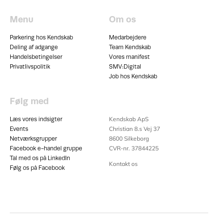
Menu
Om os
Parkering hos Kendskab
Medarbejdere
Deling af adgange
Team Kendskab
Handelsbetingelser
Vores manifest
Privatlivspolitik
SMV:Digital
Job hos Kendskab
Følg med
Kendskab ApS
Læs vores indsigter
Christian 8.s Vej 37
Events
8600
Silkeborg
Netværksgrupper
CVR-nr. 37844225
Facebook e-handel gruppe
Tal med os på LinkedIn
Kontakt os
Følg os på Facebook