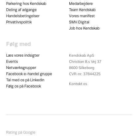
Parkering hos Kendskab
Medarbejdere
Deling af adgange
Team Kendskab
Handelsbetingelser
Vores manifest
Privatlivspolitik
SMV:Digital
Job hos Kendskab
Følg med
Kendskab ApS
Læs vores indsigter
Christian 8.s Vej 37
Events
8600
Silkeborg
Netværksgrupper
CVR-nr. 37844225
Facebook e-handel gruppe
Tal med os på LinkedIn
Kontakt os
Følg os på Facebook
Rating på Google