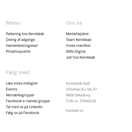
Menu
Om os
Parkering hos Kendskab
Medarbejdere
Deling af adgange
Team Kendskab
Handelsbetingelser
Vores manifest
Privatlivspolitik
SMV:Digital
Job hos Kendskab
Følg med
Kendskab ApS
Læs vores indsigter
Christian 8.s Vej 37
Events
8600
Silkeborg
Netværksgrupper
CVR-nr. 37844225
Facebook e-handel gruppe
Tal med os på LinkedIn
Kontakt os
Følg os på Facebook