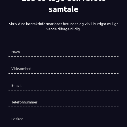
samtale
Skriv dine kontaktinformationer herunder, og vi vil hurtigst muligt
vende tilbage til dig.
Navn
(påkrævet)
*
Virksomhed
E-mail
(påkrævet)
*
Telefon
(påkrævet)
*
Besked