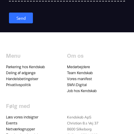
Send
Menu
Om os
Parkering hos Kendskab
Medarbejdere
Deling af adgange
Team Kendskab
Handelsbetingelser
Vores manifest
Privatlivspolitik
SMV:Digital
Job hos Kendskab
Følg med
Kendskab ApS
Læs vores indsigter
Christian 8.s Vej 37
Events
8600
Silkeborg
Netværksgrupper