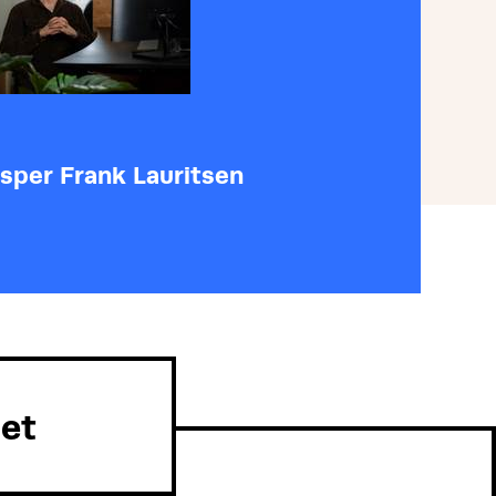
sper Frank Lauritsen
et