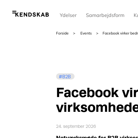
Ydelser
Samarbejdsform
K
Forside
Events
Facebook virker bedr
B2B
Facebook vir
virksomheder
24. september 2026
Netværksmøde for B2B virkso