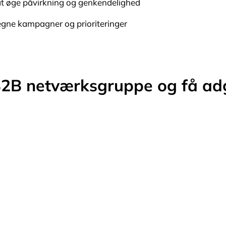
 at øge påvirkning og genkendelighed
egne kampagner og prioriteringer
B2B netværksgruppe og få adg