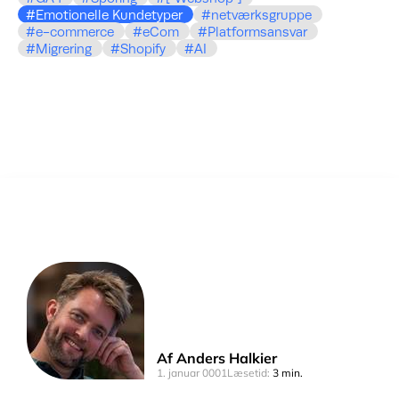
Emotionelle Kundetyper
netværksgruppe
e-commerce
eCom
Platformsansvar
Migrering
Shopify
AI
Af
Anders Halkier
1. januar 0001
Læsetid:
3 min.