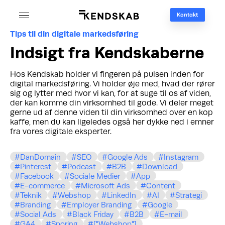
Kontakt
Tips til din digitale markedsføring
Indsigt fra Kendskaberne
Hos Kendskab holder vi fingeren på pulsen inden for
digital markedsføring. Vi holder øje med, hvad der rører
sig og lytter med hvor vi kan, for at suge til os af viden,
der kan komme din virksomhed til gode. Vi deler meget
gerne ud af denne viden til din virksomhed over en kop
kaffe, men du kan ligeledes også her dykke ned i emner
fra vores digitale eksperter.
DanDomain
SEO
Google Ads
Instagram
Pinterest
Podcast
B2B
Download
Facebook
Sociale Medier
App
E-commerce
Microsoft Ads
Content
Teknik
Webshop
LinkedIn
AI
Strategi
Branding
Employer Branding
Google
Social Ads
Black Friday
B2B
E-mail
GA4
Sporing
["Webshop"]