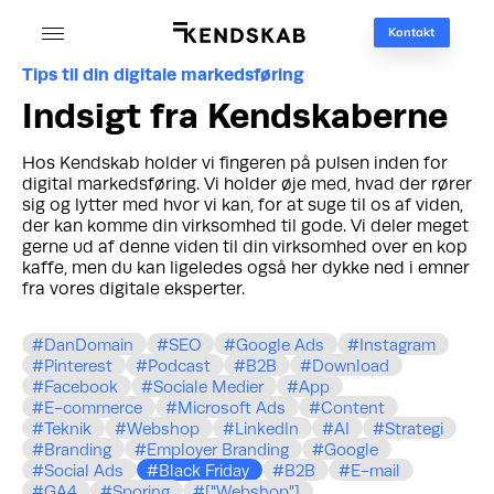
Kontakt
Tips til din digitale markedsføring
Indsigt fra Kendskaberne
Hos Kendskab holder vi fingeren på pulsen inden for
digital markedsføring. Vi holder øje med, hvad der rører
sig og lytter med hvor vi kan, for at suge til os af viden,
der kan komme din virksomhed til gode. Vi deler meget
gerne ud af denne viden til din virksomhed over en kop
kaffe, men du kan ligeledes også her dykke ned i emner
fra vores digitale eksperter.
DanDomain
SEO
Google Ads
Instagram
Pinterest
Podcast
B2B
Download
Facebook
Sociale Medier
App
E-commerce
Microsoft Ads
Content
Teknik
Webshop
LinkedIn
AI
Strategi
Branding
Employer Branding
Google
Social Ads
Black Friday
B2B
E-mail
GA4
Sporing
["Webshop"]