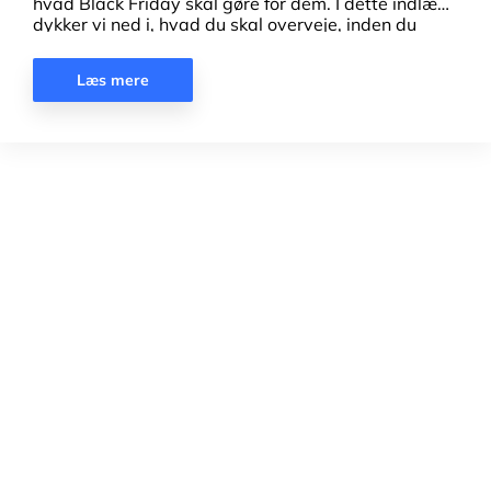
hvad Black Friday skal gøre for dem. I dette indlæg
dykker vi ned i, hvad du skal overveje, inden du
kaster dig ud i den store Black Friday-kampagne,
så du undgår de faldgruber, som mange webshops
Læs mere
har oplevet.