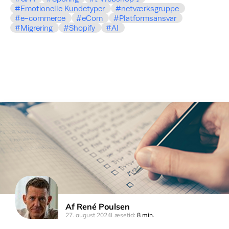
Emotionelle Kundetyper
netværksgruppe
e-commerce
eCom
Platformsansvar
Migrering
Shopify
AI
Af
René Poulsen
27. august 2024
Læsetid:
8 min.