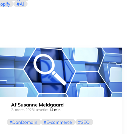
opify
AI
Af
Susanne Meldgaard
2. marts 2023
Læsetid:
14 min.
DanDomain
E-commerce
SEO