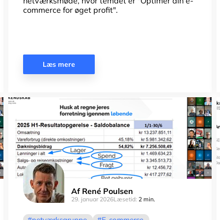
netværksmøde, hvor temaet er "Optimer din e-
commerce for øget profit".
Læs mere
Af
René Poulsen
29. januar 2026
Læsetid:
2 min.
netværksgruppe
E-commerce