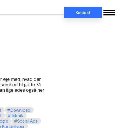
Kontakt
er øje med, hvad der
rksomhed til gode. Vi
an ligeledes også her
B
Download
t
Teknik
ogle
Social Ads
e Kundetyper