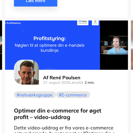
Læs mere
Af
René Poulsen
27. august 2025
Læsetid:
2 min.
netværksgruppe
E-commerce
Optimer din e-commerce for øget
profit – video-uddrag
Dette video-uddrag er fra vores e-commerce