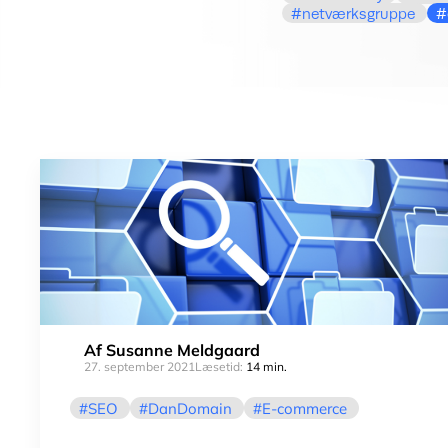
netværksgruppe
Af
Susanne Meldgaard
27. september 2021
Læsetid:
14 min.
SEO
DanDomain
E-commerce