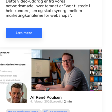
Dette video-uddrag er fra vores
netværksmøde, hvor temaet er "Vær tilstede i
hele kunderejsen og skab synergi mellem
marketingkanalerne for webshops".
Læs mere
Af
René Poulsen
4. februar 2026
Læsetid:
2 min.
netværksgruppe
E-commerce