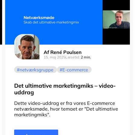
Af
René Poulsen
15. maj 2025
Læsetid:
2 min.
netværksgruppe
E-commerce
Det ultimative marketingmiks – video-
uddrag
Dette video-uddrag er fra vores E-commerce
netværksmøde, hvor temaet er "Det ultimative
marketingmiks".