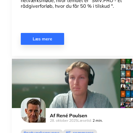
netværksmøde, hvor temaet er "SMV:PRO - Et
rådgiverforløb, hvor du får 50 % i tilskud ".
Læs mere
Af
René Poulsen
28. oktober 2025
Læsetid:
2 min.
netværksgruppe
E-commerce