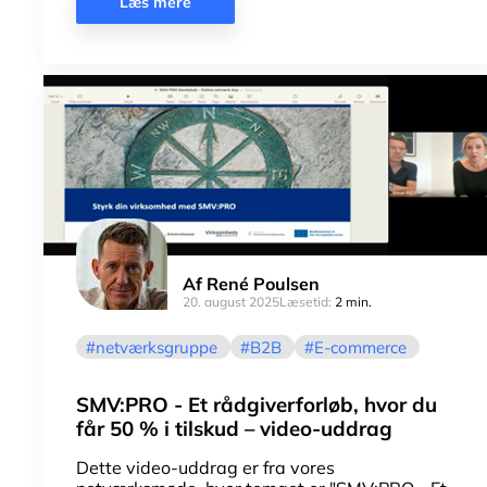
Læs mere
Af
René Poulsen
20. august 2025
Læsetid:
2 min.
netværksgruppe
B2B
E-commerce
SMV:PRO - Et rådgiverforløb, hvor du
får 50 % i tilskud – video-uddrag
Dette video-uddrag er fra vores