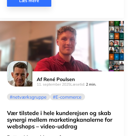
Læs mere
Af
René Poulsen
11. september 2025
Læsetid:
2 min.
netværksgruppe
E-commerce
Vær tilstede i hele kunderejsen og skab
synergi mellem marketingkanalerne for
webshops – video-uddrag