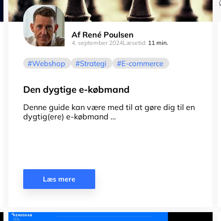
Af
René Poulsen
4. september 2024
Læsetid:
11 min.
Webshop
Strategi
E-commerce
Den dygtige e-købmand
Denne guide kan være med til at gøre dig til en
dygtig(ere) e-købmand …
Læs mere