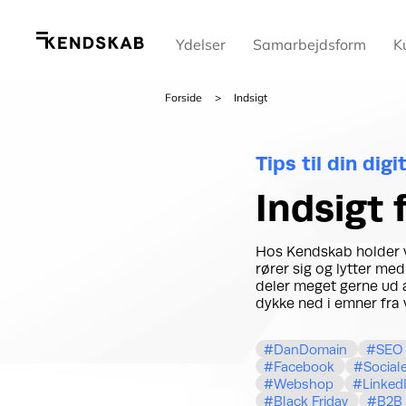
Ydelser
Samarbejdsform
K
Forside
Indsigt
Tips til din dig
Indsigt
Hos Kendskab holder vi
rører sig og lytter med
deler meget gerne ud a
dykke ned i emner fra 
DanDomain
SEO
Facebook
Social
Webshop
Linked
Black Friday
B2B