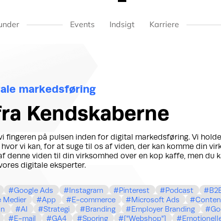
under
Events
Indsigt
Karriere
itale markedsføring
 fra Kendskaberne
 fingeren på pulsen inden for digital markedsføring. Vi hold
 hvor vi kan, for at suge til os af viden, der kan komme din vi
f denne viden til din virksomhed over en kop kaffe, men du k
vores digitale eksperter.
Google Ads
Instagram
Pinterest
Podcast
B2
e Medier
App
E-commerce
Microsoft Ads
Conten
In
AI
Strategi
Branding
Employer Branding
Go
E-mail
GA4
Sporing
["Webshop"]
Emotionell