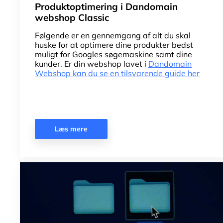
Produktoptimering i Dandomain
webshop Classic
Følgende er en gennemgang af alt du skal
huske for at optimere dine produkter bedst
muligt for Googles søgemaskine samt dine
kunder. Er din webshop lavet i
Dandomain
Webshop kan du se en tilsvarende guide her
Læs mere