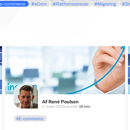
e-commerce
eCom
Platformsansvar
Migrering
Sh
Af
René Poulsen
3. marts 2023
Læsetid:
18 min.
E-commerce