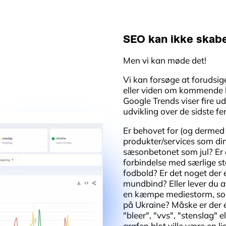
SEO kan ikke skab
Men vi kan møde det!
Vi kan forsøge at forudsig
eller viden om kommende b
Google Trends viser fire u
udvikling over de sidste fe
Er behovet for (og dermed 
produkter/services som di
sæsonbetonet som jul? Er d
forbindelse med særlige s
fodbold? Er det noget der
mundbind? Eller lever du 
en kæmpe mediestorm, som
på Ukraine? Måske er der e
"bleer", "vvs", "stenslag" 
grafen blot ville være en lig