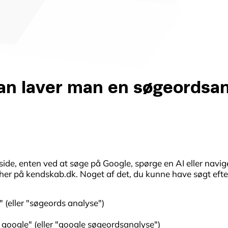
an laver man en søgeordsan
de, enten ved at søge på Google, spørge en AI eller naviger
n, her på kendskab.dk. Noget af det, du kunne have søgt efter
 (eller "søgeords analyse")
google" (eller "google søgeordsanalyse")