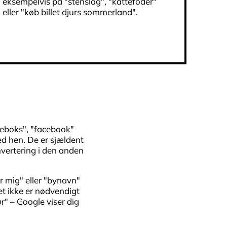
eksempelvis på "stenslag", "kattefoder"
eller "køb billet djurs sommerland".
 "eboks", "facebook"
ed hen. De er sjældent
nvertering i den anden
r mig" eller "bynavn"
det ikke er nødvendigt
ør" – Google viser dig