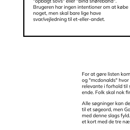
"opbagt sovs" eller "bind snørebånd".
Brugeren har ingen intentioner om at købe
noget, men skal bare lige have
svar/vejledning til et-eller-andet.
For at gøre listen ko
og "mcdonalds" hvor b
relevante i forhold t
ende. Folk skal nok fi
Alle søgninger kan de
til et søgeord, men Go
med denne slags fyld. 
et kort med de tre n