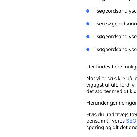
"søgeordsanalyse
"seo søgeordsanal
"søgeordsanalyse
"søgeordsanalyse
Der findes flere mul
Når vi er så sikre på, 
vigtigst af alt, fordi
det starter med at ki
Herunder gennemgår v
Hvis du undervejs tæn
pensum til vores
SEO 
sporing og alt det a