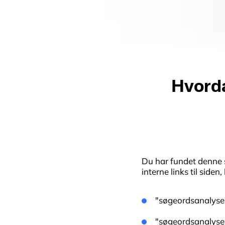
Hvord
Du har fundet denne si
interne links til side
"søgeordsanalyse"
"søgeordsanalyse 