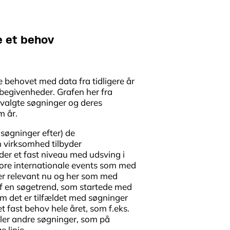
e et behov
e behovet med data fra tidligere år
egivenheder. Grafen her fra
dvalgte søgninger og deres
m år.
søgninger efter) de
n virksomhed tilbyder
er et fast niveau med udsving i
tore internationale events som med
 er relevant nu og her som med
af en søgetrend, som startede med
 det er tilfældet med søgninger
t fast behov hele året, som f.eks.
eller andre søgninger, som på
e linje.