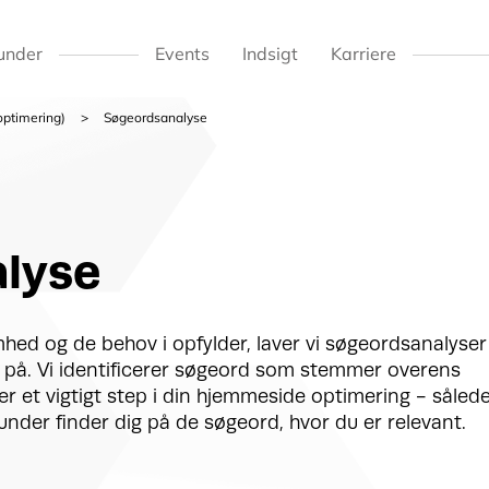
under
Events
Indsigt
Karriere
ptimering)
Søgeordsanalyse
lyse
ed og de behov i opfylder, laver vi søgeordsanalyser
s på. Vi identificerer søgeord som stemmer overens
 et vigtigt step i din hjemmeside optimering - såled
under finder dig på de søgeord, hvor du er relevant.