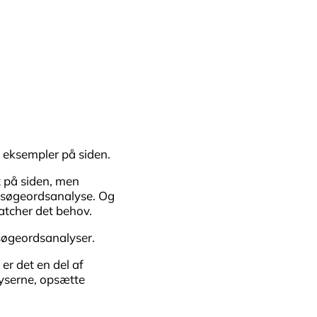
 eksempler på siden.
gt på siden, men
en søgeordsanalyse. Og
atcher det behov.
søgeordsanalyser.
er det en del af
lyserne, opsætte