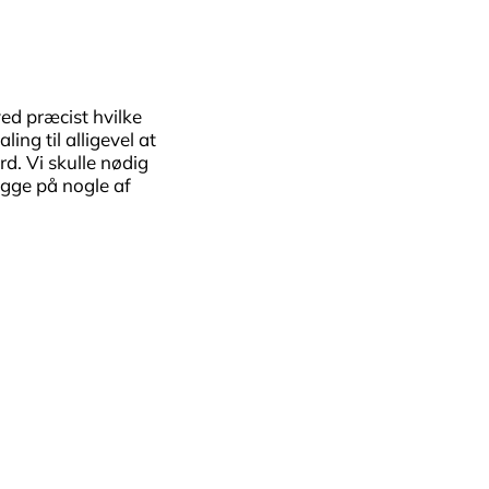
ved præcist hvilke
ing til alligevel at
rd. Vi skulle nødig
igge på nogle af