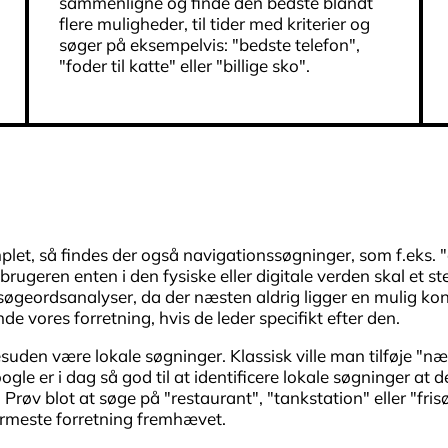
sammenligne og finde den bedste blandt
flere muligheder, til tider med kriterier og
søger på eksempelvis: "bedste telefon",
"foder til katte" eller "billige sko".
mplet, så findes der også navigationssøgninger, som f.eks.
rugeren enten i den fysiske eller digitale verden skal et st
il søgeordsanalyser, da der næsten aldrig ligger en mulig ko
nde vores forretning, hvis de leder specifikt efter den.
suden være lokale søgninger. Klassisk ville man tilføje "næ
ogle er i dag så god til at identificere lokale søgninger at 
Prøv blot at søge på "restaurant", "tankstation" eller "fris
ærmeste forretning fremhævet.