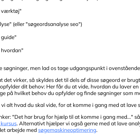
 værktøj"
yse" (eller "søgeordsanalyse seo")
 guide"
 hvordan"
ige søgninger, men lad os tage udgangspunkt i ovenstående
at det virker, så skyldes det til dels af disse søgeord er bru
 vi opfylder dit behov: Her får du at vide, hvordan du laver 
gge på hvilket behov du opfylder og finde søgninger som m
i alt hvad du skal vide, for at komme i gang med at lave 
ker: "Det har brug for hjælp til at komme i gang med..." så 
kursus
. Alternativt hjælper vi også gerne med at lave ana
ndet arbejde med
søgemaskineoptimering
.