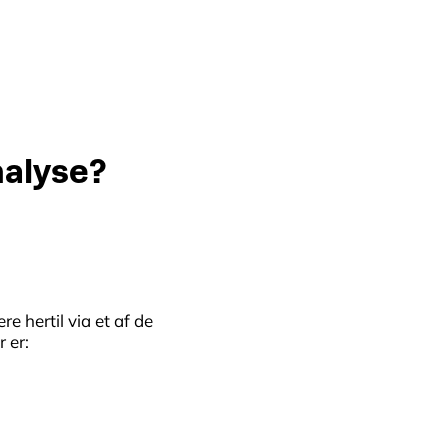
alyse?
e hertil via et af de
 er: