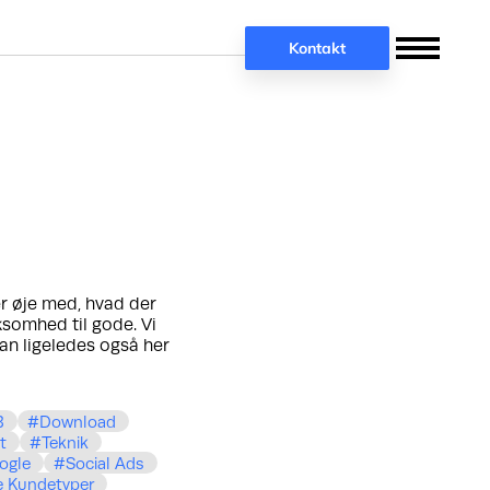
Kontakt
er øje med, hvad der
rksomhed til gode. Vi
an ligeledes også her
B
Download
t
Teknik
ogle
Social Ads
e Kundetyper