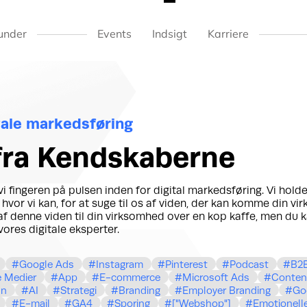
under
Events
Indsigt
Karriere
itale markedsføring
 fra Kendskaberne
 fingeren på pulsen inden for digital markedsføring. Vi hold
 hvor vi kan, for at suge til os af viden, der kan komme din vi
f denne viden til din virksomhed over en kop kaffe, men du k
vores digitale eksperter.
Google Ads
Instagram
Pinterest
Podcast
B2
e Medier
App
E-commerce
Microsoft Ads
Conten
In
AI
Strategi
Branding
Employer Branding
Go
E-mail
GA4
Sporing
["Webshop"]
Emotionell