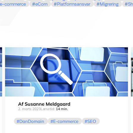
e-commerce
eCom
Platformsansvar
Migrering
Sh
Af
Susanne Meldgaard
2. marts 2023
Læsetid:
14 min.
DanDomain
E-commerce
SEO