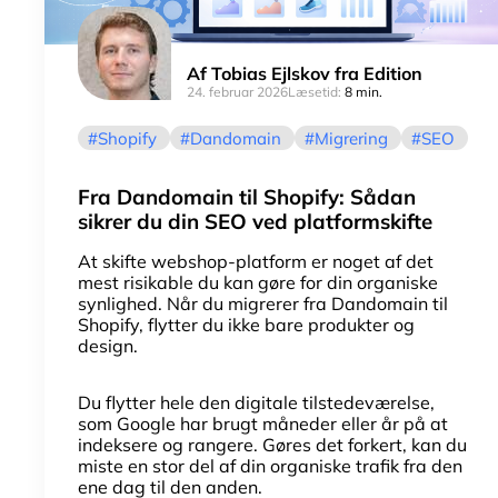
Af
Tobias Ejlskov fra Edition
24. februar 2026
Læsetid:
8 min.
Shopify
Dandomain
Migrering
SEO
Fra Dandomain til Shopify: Sådan
sikrer du din SEO ved platformskifte
At skifte webshop-platform er noget af det
mest risikable du kan gøre for din organiske
synlighed. Når du migrerer fra Dandomain til
Shopify, flytter du ikke bare produkter og
design.
Du flytter hele den digitale tilstedeværelse,
som Google har brugt måneder eller år på at
indeksere og rangere. Gøres det forkert, kan du
miste en stor del af din organiske trafik fra den
ene dag til den anden.