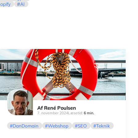
opify
AI
Af
René Poulsen
7. november 2024
Læsetid:
6 min.
DanDomain
Webshop
SEO
Teknik